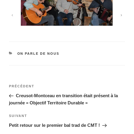
CATÉGORIES
ON PARLE DE NOUS
Navigation
Article
PRÉCÉDENT
de
précédent
Creusot-Montceau en transition était présent à la
l’article
journée « Objectif Territoire Durable »
Article
SUIVANT
suivant
Petit retour sur le premier bal trad de CMT !