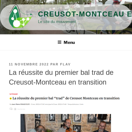
Aller
au
CREUSOT-MONTCEAU E
contenu
Le site du mouvement
principal
Menu
PUBLIÉ
11 NOVEMBRE 2022
PAR
FLAV
LE
La réussite du premier bal trad de
Creusot-Montceau en transition