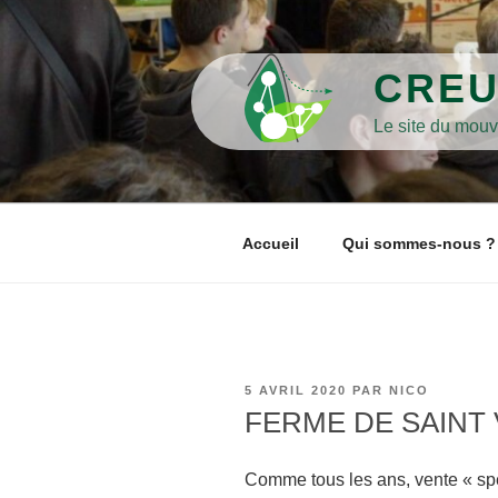
Aller
au
contenu
CREU
principal
Le site du mou
Accueil
Qui sommes-nous ?
PUBLIÉ
5 AVRIL 2020
PAR
NICO
LE
FERME DE SAINT VAL
Comme tous les ans, vente « spé